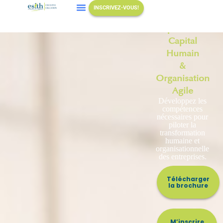
INSCRIVEZ-VOUS!
Mastère
Spécialisé
Capital
Humain
&
Organisation
Agile
Développez les
compétences
nécessaires pour
piloter la
transformation
humaine et
organisationnelle
des entreprises.
Télécharger
la brochure
M’inscrire