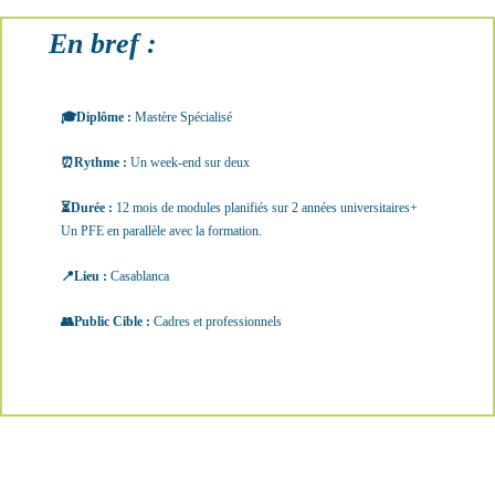
En bref :
🎓Diplôme :
Mastère Spécialisé
⏰Rythme :
Un week-end sur deux
⏳Durée :
12 mois de modules planifiés sur 2 années universitaires+
Un PFE en parallèle avec la formation.
📍Lieu :
Casablanca
👥Public Cible :
Cadres et professionnels