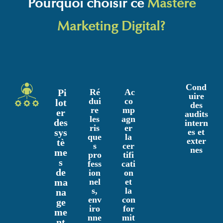
Pourquoi choisir ce
Mastère
Marketing Digital?
Cond
Pi
Ré
Ac
uire
dui
co
lot
des
re
mp
er
audits
les
agn
des
intern
ris
er
sys
es et
que
la
exter
tè
s
cer
nes
me
pro
tifi
s
fess
cati
de
ion
on
ma
nel
et
s,
la
na
env
con
ge
iro
for
me
nne
mit
nt