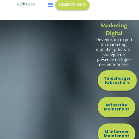
INSCRIVEZ-VOUS!
Mastère
Spécialisé
Marketing
Digital
Devenez un expert
du marketing
digital et pilotez la
stratégie de
présence en ligne
des entreprises.
Télécharger
la brochure
M’inscrire
Maintenant
M'informer
Maintenant