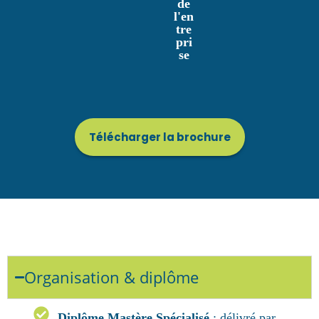
de
l'en
tre
pri
se
Télécharger la brochure
Organisation & diplôme
Diplôme Mastère Spécialisé
: délivré par